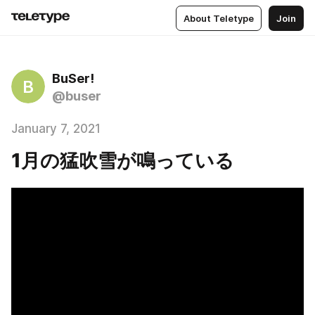
About Teletype
Join
BuSer!
B
@buser
January 7, 2021
1月の猛吹雪が鳴っている