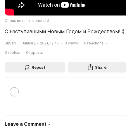
Очень не плохо, очень! :)
С наступившими Новым Годом и Рождеством! :)
BuSer!
January 7, 2021, 12:45
0
views
0
reactions
0
replies
0
reposts
Repost
Share
Leave a Comment