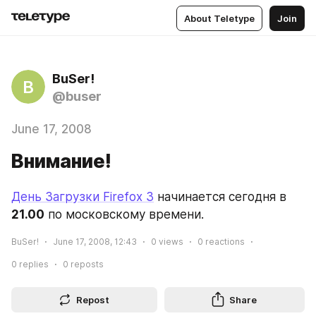
About Teletype
Join
BuSer!
B
@buser
June 17, 2008
Внимание!
День Загрузки Firefox 3
 начинается сегодня в 
21.00
 по московскому времени.
BuSer!
June 17, 2008, 12:43
0
views
0
reactions
0
replies
0
reposts
Repost
Share