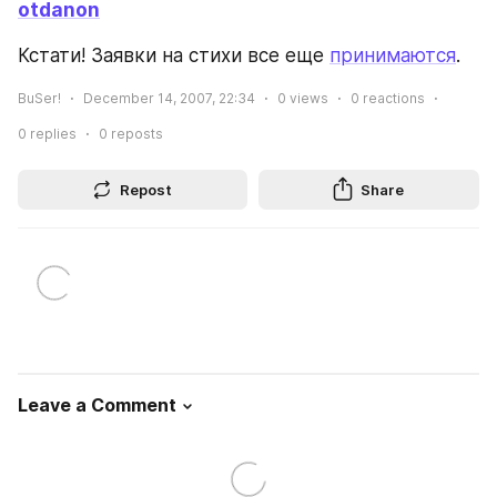
otdanon
Кстати! Заявки на стихи все еще 
принимаются
.
BuSer!
December 14, 2007, 22:34
0
views
0
reactions
0
replies
0
reposts
Repost
Share
Leave a Comment