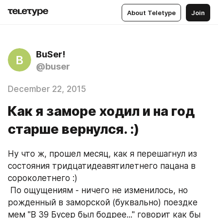
About Teletype
Join
BuSer!
B
@buser
December 22, 2015
Как я заморе ходил и на год
старше вернулся. :)
Ну что ж, прошел месяц, как я перешагнул из 
состояния тридцатидеавятилетнего пацана в 
сороколетнего :)
 По ощущениям - ничего не изменилось, но 
рожденный в заморской (буквально) поездке 
мем "В 39 Бусер был бодрее..." говорит как бы 