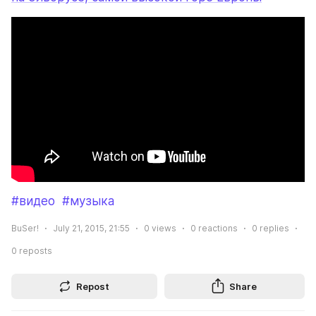
#видео
#музыка
BuSer!
July 21, 2015, 21:55
0
views
0
reactions
0
replies
0
reposts
Repost
Share