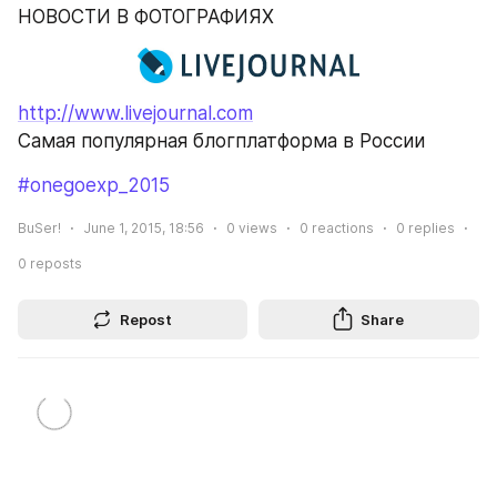
НОВОСТИ В ФОТОГРАФИЯХ
http://www.livejournal.com
Самая популярная блогплатформа в России
#onegoexp_2015
BuSer!
June 1, 2015, 18:56
0
views
0
reactions
0
replies
0
reposts
Repost
Share