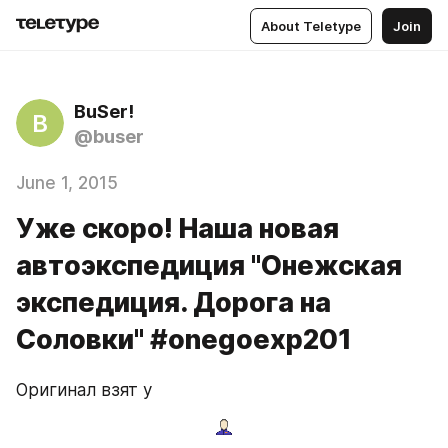
About Teletype
Join
BuSer!
B
@buser
June 1, 2015
Уже скоро! Наша новая
автоэкспедиция "Онежская
экспедиция. Дорога на
Соловки" #onegoexp201
Оригинал взят у