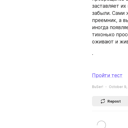
заставляет их
забыли. Сами 
преемник, а вы
иногда появля
тихонько прос
оживают и жив
.
Пройти тест
BuSer!
October 9,
Repost