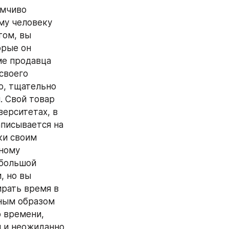
мчиво 
му человеку 
ом, вы 
рые он 
е продавца 
своего 
о, тщательно 
 Свой товар 
ерситетах, в 
писывается на 
и своим 
ному 
большой 
 но вы 
рать время в 
ным образом 
 времени, 
 и неожиданно 