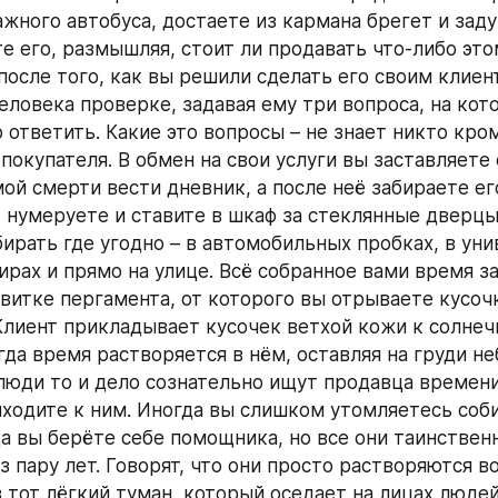
ажного автобуса, достаете из кармана брегет и заду
е его, размышляя, стоит ли продавать что-либо это
после того, как вы решили сделать его своим клиент
еловека проверке, задавая ему три вопроса, на кото
 ответить. Какие это вопросы – не знает никто кром
покупателя. В обмен на свои услуги вы заставляете 
ой смерти вести дневник, а после неё забираете ег
 нумеруете и ставите в шкаф за стеклянные дверцы.
ирать где угодно – в автомобильных пробках, в унив
ирах и прямо на улице. Всё собранное вами время за
витке пергамента, от которого вы отрываете кусочк
Клиент прикладывает кусочек ветхой кожи к солнеч
гда время растворяется в нём, оставляя на груди не
люди то и дело сознательно ищут продавца времени,
иходите к ним. Иногда вы слишком утомляетесь соби
да вы берёте себе помощника, но все они таинствен
 пару лет. Говорят, что они просто растворяются во
 тот лёгкий туман, который оседает на лицах людей