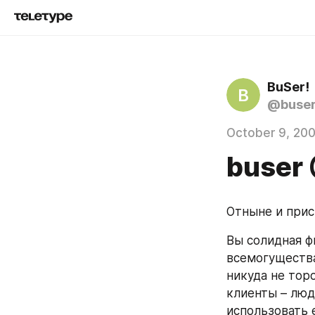
BuSer!
B
@buse
October 9, 20
buser
Отныне и прис
Вы солидная ф
всемогущества
никуда не торо
клиенты – люд
использовать 