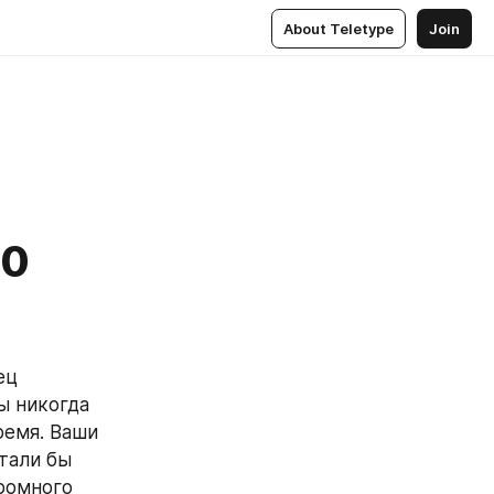
About Teletype
Join
00
ц 
 никогда 
емя. Ваши 
тали бы 
ромного 