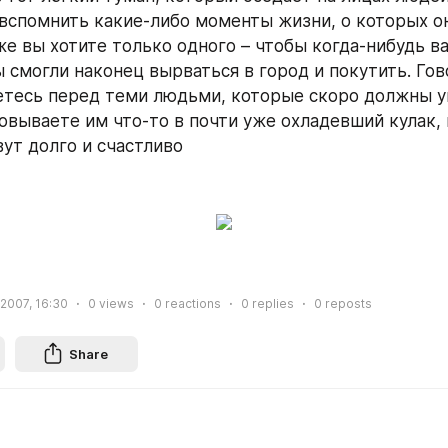
 вспомнить какие-либо моменты жизни, о которых он
же вы хотите только одного – чтобы когда-нибудь ва
 смогли наконец вырваться в город и покутить. Гово
етесь перед теми людьми, которые скоро должны у
овываете им что-то в почти уже охладевший кулак, п
ут долго и счастливо
 2007, 16:30
0
views
0
reactions
0
replies
0
reposts
Share