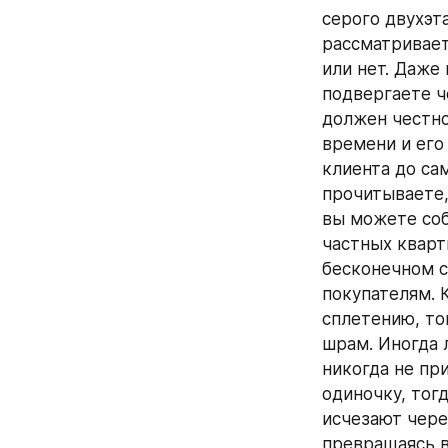
серого двухэт
рассматривает
или нет. Даже 
подвергаете ч
должен честно
времени и его 
клиента до сам
прочитываете,
вы можете соб
частных кварт
бесконечном с
покупателям. 
сплетению, то
шрам. Иногда 
никогда не пр
одиночку, тог
исчезают через
превращаясь в