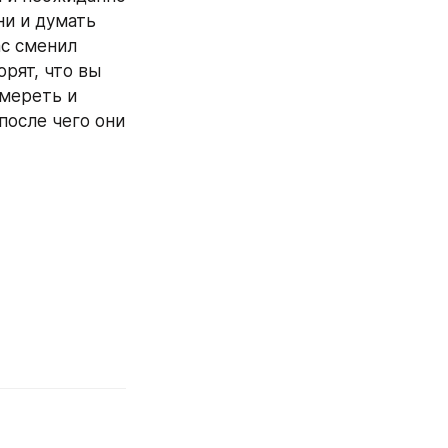
и и думать 
с сменил 
рят, что вы 
мереть и 
осле чего они 