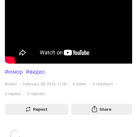
#юмор
#видео
BuSer!
February 28, 2015, 21:18
0
views
0
reactions
0
replies
0
reposts
Repost
Share