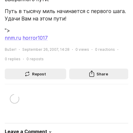
Путь в тысячу миль начинается с первого шага. 
Удачи Вам на этом пути!
">
nnm.ru
horror1017
BuSer!
September 26, 2007, 14:28
0
views
0
reactions
0
replies
0
reposts
Repost
Share
Leave a Comment