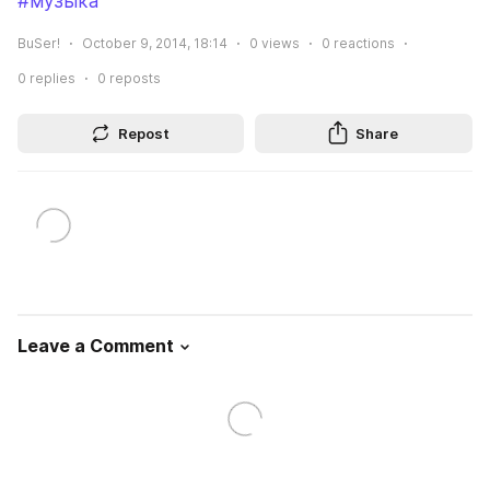
#музыка
BuSer!
October 9, 2014, 18:14
0
views
0
reactions
0
replies
0
reposts
Repost
Share
Leave a Comment