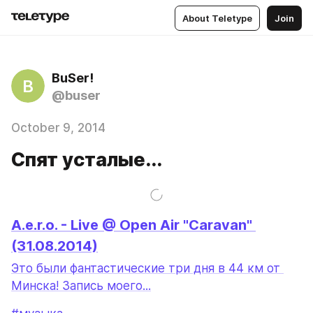
About Teletype
Join
BuSer!
B
@buser
October 9, 2014
Спят усталые...
A.e.r.o. - Live @ Open Air "Caravan" 
(31.08.2014)
Это были фантастические три дня в 44 км от 
Минска! Запись моего...