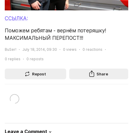
ССЫЛКА:
Поможем ребятам - вернём потеряшку!
МАКСИМАЛЬНЫЙ ПЕРЕПОСТ!!!
BuSer!
July 18, 2014, 09:30
0
views
0
reactions
0
replies
0
reposts
Repost
Share
Leave a Comment