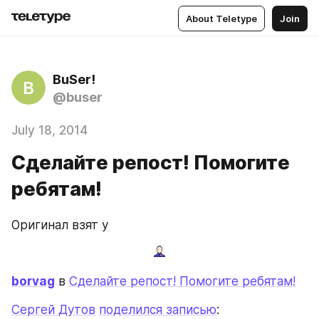
About Teletype
Join
BuSer!
B
@buser
July 18, 2014
Сделайте репост! Помогите
ребятам!
Оригинал взят у
borvag
 в 
Сделайте репост! Помогите ребятам!
Сергей Дутов
поделился записью
: