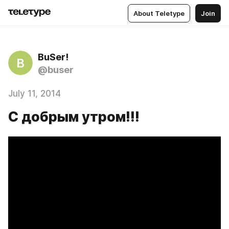
About Teletype
Join
BuSer!
B
@buser
July 11, 2014
С добрым утром!!!