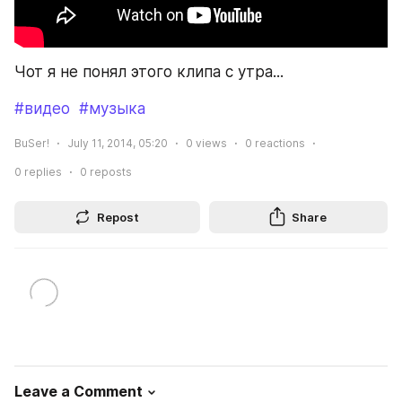
Чот я не понял этого клипа с утра...
#видео
#музыка
BuSer!
July 11, 2014, 05:20
0
views
0
reactions
0
replies
0
reposts
Repost
Share
Leave a Comment