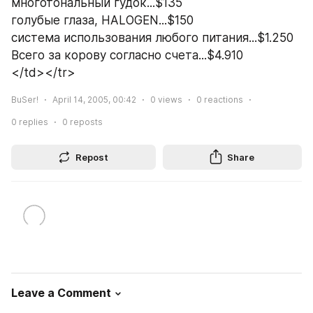
многотональный гудок...$135
голубые глаза, HALOGEN...$150
система использования любого питания...$1.250
Всего за корову согласно счета...$4.910 
</td></tr>
BuSer!
April 14, 2005, 00:42
0
views
0
reactions
0
replies
0
reposts
Repost
Share
Leave a Comment