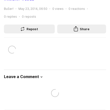
BuSer!
May 23, 2014, 06:50
0
views
0
reactions
0
replies
0
reposts
Repost
Share
Leave a Comment