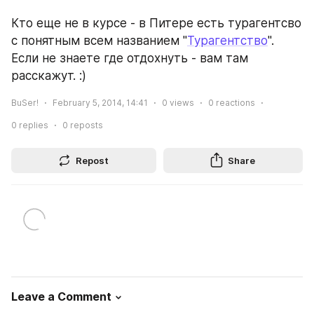
Кто еще не в курсе - в Питере есть турагентсво 
с понятным всем названием "
Турагентство
".
Если не знаете где отдохнуть - вам там 
расскажут. :)
BuSer!
February 5, 2014, 14:41
0
views
0
reactions
0
replies
0
reposts
Repost
Share
Leave a Comment