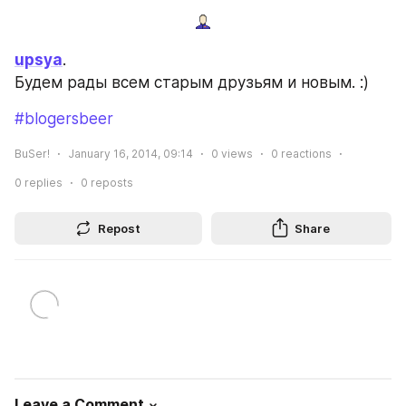
upsya
.
Будем рады всем старым друзьям и новым. :)
#blogersbeer
BuSer!
January 16, 2014, 09:14
0
views
0
reactions
0
replies
0
reposts
Repost
Share
Leave a Comment