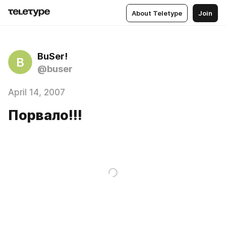
About Teletype
Join
BuSer!
B
@buser
April 14, 2007
Порвало!!!