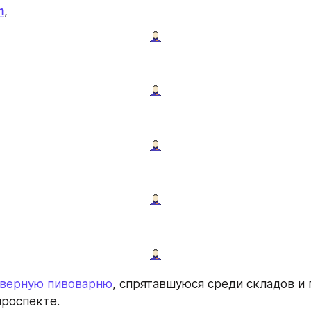
m
,
верную пивоварню
, спрятавшуюся среди складов и п
роспекте.