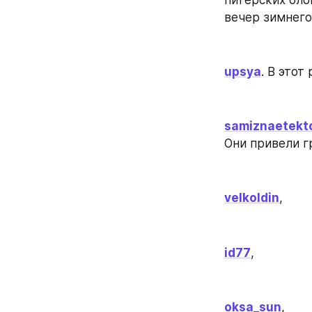
вечер зимнего
upsya
. В этот
samiznaetekt
Они привели гр
velkoldin
,
id77
,
oksa_sun
,