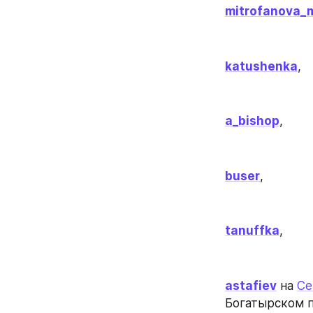
mitrofanova_
katushenka
,
a_bishop
,
buser
,
tanuffka
,
astafiev
 на 
Се
Богатырском п