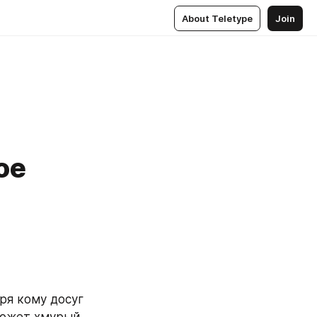
About Teletype
Join
ое
ря кому досуг 
может хмурый 