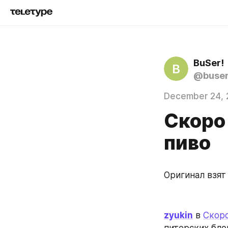
BuSer!
B
@buse
December 24, 
Скоро
пиво
Оригинал взят
zyukin
 в 
Скоро
питерских бло