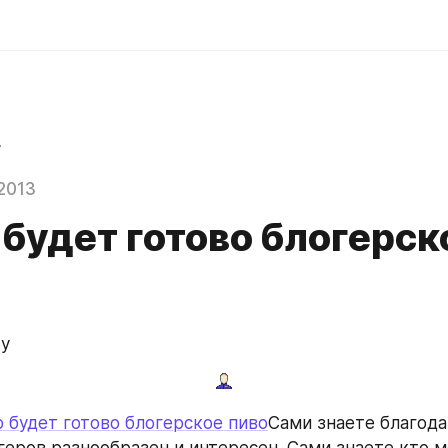
r
2013
 будет готово блогерск
 у
 будет готово блогерское пиво
Сами знаете благода
геров разнообразен и интересен. Сами знаете кто 