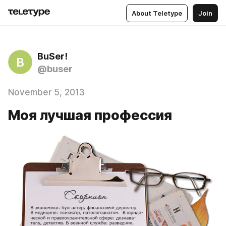
About Teletype
Join
BuSer!
B
@buser
November 5, 2013
Моя лучшая профессия