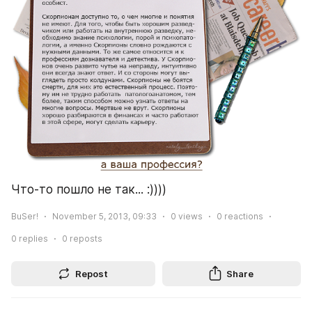
Что-то пошло не так... :))))
BuSer!
November 5, 2013, 09:33
0
views
0
reactions
0
replies
0
reposts
Repost
Share