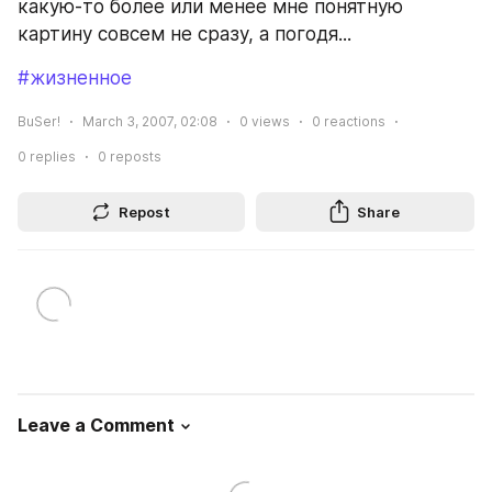
какую-то более или менее мне понятную 
картину совсем не сразу, а погодя...
#жизненное
BuSer!
March 3, 2007, 02:08
0
views
0
reactions
0
replies
0
reposts
Repost
Share
Leave a Comment