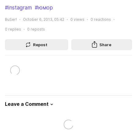
#instagram
#юмор
BuSer!
October 6, 2013, 05:42
0
views
0
reactions
0
replies
0
reposts
Repost
Share
Leave a Comment