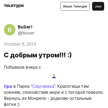
About Teletype
Join
BuSer!
B
@buser
October 6, 2013
С добрым утром!!! :)
Побывали вчера с
ripa
 в Парке "
Сергиевка
". Красотища там 
осенняя, спокойствия море и с погодой повезло. 
Вернусь из Монрепо - доделаю остальные 
фотки ;)