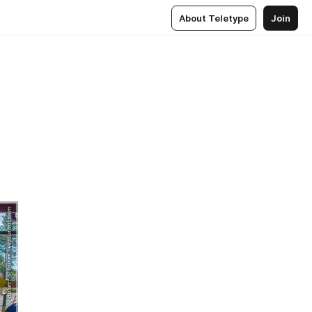
About Teletype
Join