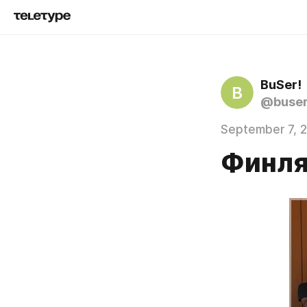
BuSer!
B
@buse
September 7, 
Финля