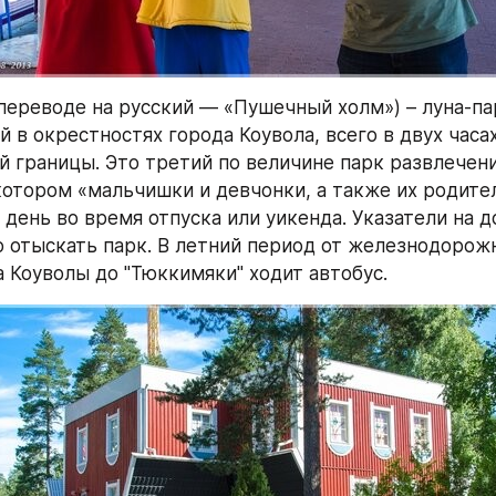
переводе на русский — «Пушечный холм») – луна-пар
 в окрестностях города Коувола, всего в двух часах
й границы. Это третий по величине парк развлечени
котором «мальчишки и девчонки, а также их родител
день во время отпуска или уикенда. Указатели на до
о отыскать парк. В летний период от железнодорожн
а Коуволы до "Тюккимяки" ходит автобус.