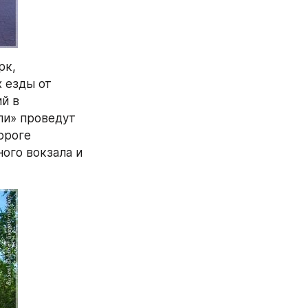
к, 
 езды от 
й в 
и» проведут 
роге 
ого вокзала и 