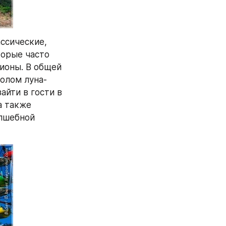
ссические, 
орые часто 
ионы. В общей 
олом луна-
йти в гости в 
 также 
лшебной 