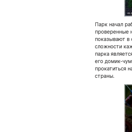
Парк начал раб
проверенные н
показывают в 
сложности каж
парка являетс
его домик-чум,
прокатиться н
страны.