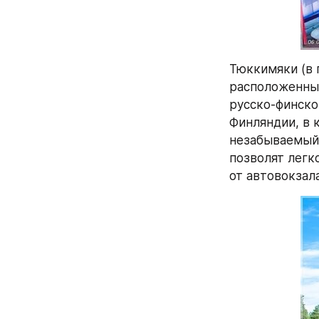
Тюккимяки (в 
расположенный
русско-финско
Финляндии, в 
незабываемый 
позволят легк
от автовокзал