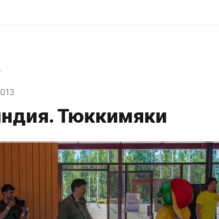
r
2013
ндия. Тюккимяки