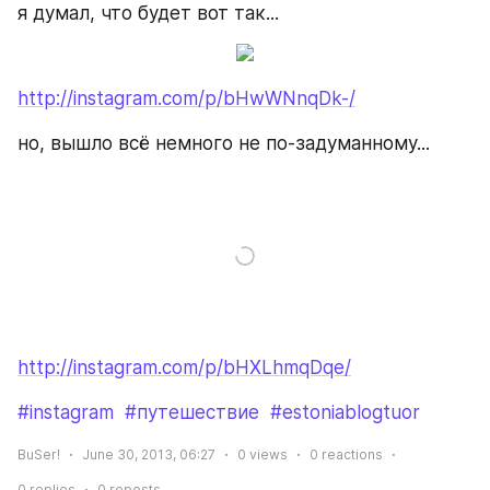
я думал, что будет вот так...
http://instagram.com/p/bHwWNnqDk-/
но, вышло всё немного не по-задуманному...
http://instagram.com/p/bHXLhmqDqe/
#instagram
#путешествие
#estoniablogtuor
BuSer!
June 30, 2013, 06:27
0
views
0
reactions
0
replies
0
reposts