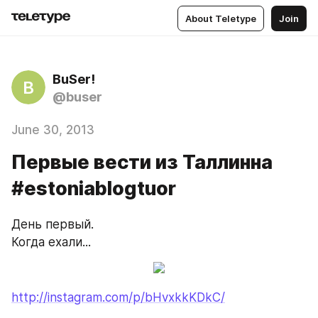
About Teletype
Join
BuSer!
B
@buser
June 30, 2013
Первые вести из Таллинна
#estoniablogtuor
День первый.
Когда ехали...
http://instagram.com/p/bHvxkkKDkC/