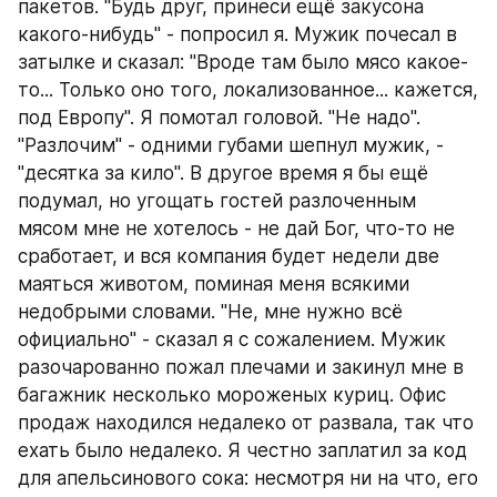
пакетов. "Будь друг, принеси ещё закусона 
какого-нибудь" - попросил я. Мужик почесал в 
затылке и сказал: "Вроде там было мясо какое-
то... Только оно того, локализованное... кажется, 
под Европу". Я помотал головой. "Hе надо". 
"Разлочим" - одними губами шепнул мужик, - 
"десятка за кило". В другое время я бы ещё 
подумал, но угощать гостей разлоченным 
мясом мне не хотелось - не дай Бог, что-то не 
сработает, и вся компания будет недели две 
маяться животом, поминая меня всякими 
недобрыми словами. "Hе, мне нужно всё 
официально" - сказал я с сожалением. Мужик 
разочарованно пожал плечами и закинул мне в 
багажник несколько мороженых куриц. Офис 
продаж находился недалеко от развала, так что 
ехать было недалеко. Я честно заплатил за код 
для апельсинового сока: несмотря ни на что, его 