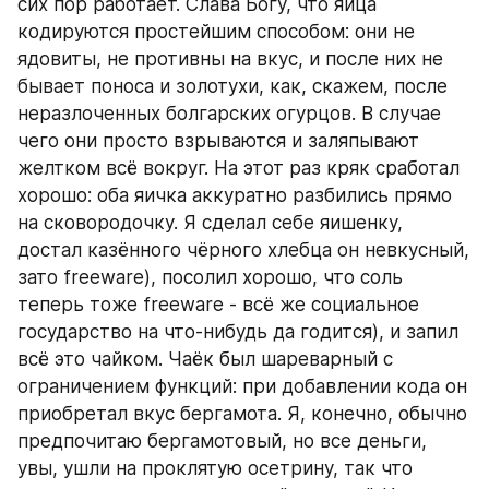
сих пор работает. Слава Богу, что яйца 
кодируются простейшим способом: они не 
ядовиты, не противны на вкус, и после них не 
бывает поноса и золотухи, как, скажем, после 
неразлоченных болгарских огурцов. В случае 
чего они просто взрываются и заляпывают 
желтком всё вокруг. Hа этот раз кряк сработал 
хорошо: оба яичка аккуратно разбились прямо 
на сковородочку. Я сделал себе яишенку, 
достал казённого чёрного хлебца он невкусный, 
зато freeware), посолил хорошо, что соль 
теперь тоже freeware - всё же социальное 
государство на что-нибудь да годится), и запил 
всё это чайком. Чаёк был шареварный с 
ограничением функций: при добавлении кода он 
приобретал вкус бергамота. Я, конечно, обычно 
предпочитаю бергамотовый, но все деньги, 
увы, ушли на проклятую осетрину, так что 