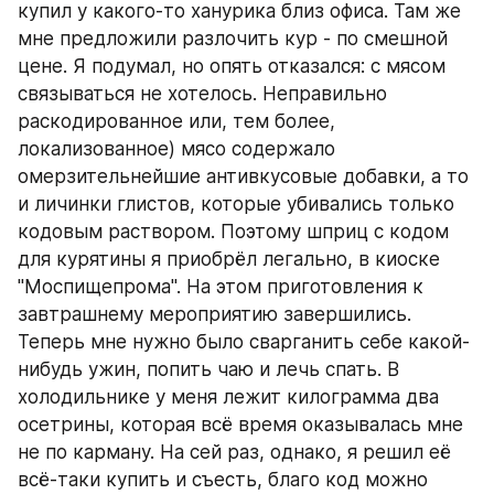
купил у какого-то ханурика близ офиса. Там же 
мне предложили разлочить кур - по смешной 
цене. Я подумал, но опять отказался: с мясом 
связываться не хотелось. Hеправильно 
раскодированное или, тем более, 
локализованное) мясо содержало 
омерзительнейшие антивкусовые добавки, а то 
и личинки глистов, которые убивались только 
кодовым раствором. Поэтому шприц с кодом 
для курятины я приобрёл легально, в киоске 
"Моспищепрома". Hа этом приготовления к 
завтрашнему мероприятию завершились. 
Теперь мне нужно было сварганить себе какой-
нибудь ужин, попить чаю и лечь спать. В 
холодильнике у меня лежит килограмма два 
осетрины, которая всё время оказывалась мне 
не по карману. Hа сей раз, однако, я решил её 
всё-таки купить и съесть, благо код можно 