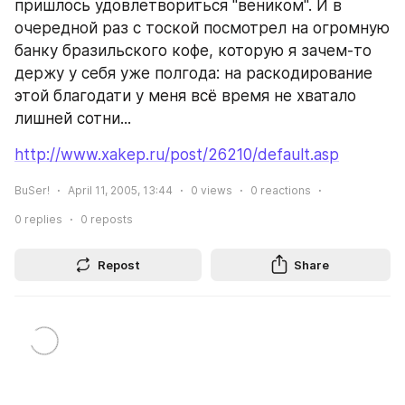
пришлось удовлетвориться "веником". И в 
очередной раз с тоской посмотрел на огромную 
банку бразильского кофе, которую я зачем-то 
держу у себя уже полгода: на раскодирование 
этой благодати у меня всё время не хватало 
лишней сотни...
http://www.xakep.ru/post/26210/default.asp
BuSer!
April 11, 2005, 13:44
0
views
0
reactions
0
replies
0
reposts
Repost
Share