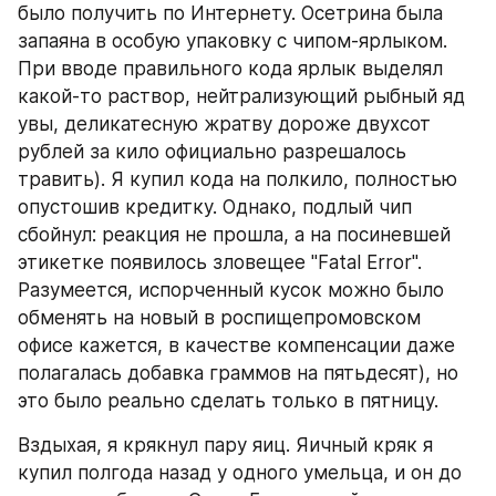
было получить по Интернету. Осетрина была 
запаяна в особую упаковку с чипом-ярлыком. 
При вводе правильного кода ярлык выделял 
какой-то раствор, нейтрализующий рыбный яд 
увы, деликатесную жратву дороже двухсот 
рублей за кило официально разрешалось 
травить). Я купил кода на полкило, полностью 
опустошив кредитку. Однако, подлый чип 
сбойнул: реакция не прошла, а на посиневшей 
этикетке появилось зловещее "Fatal Error". 
Разумеется, испорченный кусок можно было 
обменять на новый в роспищепромовском 
офисе кажется, в качестве компенсации даже 
полагалась добавка граммов на пятьдесят), но 
это было реально сделать только в пятницу.
Вздыхая, я крякнул пару яиц. Яичный кряк я 
купил полгода назад у одного умельца, и он до 