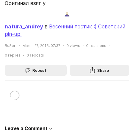
Оригинал взят у
natura_andrey
 в 
Весенний постик :) Советский 
pin-up.
BuSer!
March 27, 2013, 07:37
0
views
0
reactions
0
replies
0
reposts
Repost
Share
Leave a Comment