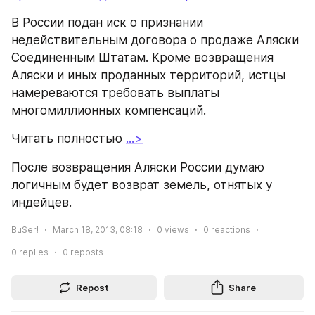
В России подан иск о признании 
недействительным договора о продаже Аляски 
Соединенным Штатам. Кроме возвращения 
Аляски и иных проданных территорий, истцы 
намереваются требовать выплаты 
многомиллионных компенсаций.
Читать полностью 
...>
После возвращения Аляски России думаю 
логичным будет возврат земель, отнятых у 
индейцев.
BuSer!
March 18, 2013, 08:18
0
views
0
reactions
0
replies
0
reposts
Repost
Share