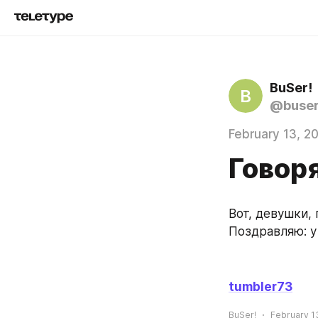
BuSer!
B
@buse
February 13, 2
Говоря
Вот, девушки,
Поздравляю: у 
tumbler73
BuSer!
February 13