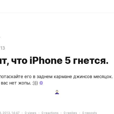
r
013
т, что iPhone 5 гнется.
 потаскайте его в заднем кармане джинсов месяцок. 
вас нет жопы. :))) 
©
, 2013, 14:47
0
views
0
reactions
0
replies
0
reposts