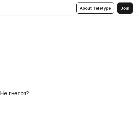
About Teletype
Join
Не гнется? 