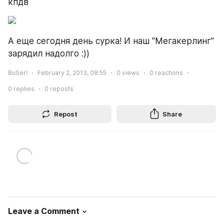
кпдв
А еще сегодня день сурка! И наш "Мегакерлинг" 
зарядил надолго :))
BuSer!
February 2, 2013, 08:55
0
views
0
reactions
0
replies
0
reposts
Repost
Share
Leave a Comment