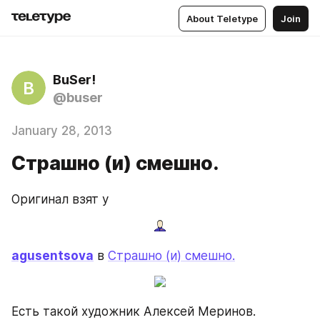
About Teletype
Join
BuSer!
B
@buser
January 28, 2013
Страшно (и) смешно.
Оригинал взят у
agusentsova
 в 
Страшно (и) смешно.
Есть такой художник Алексей Меринов. 