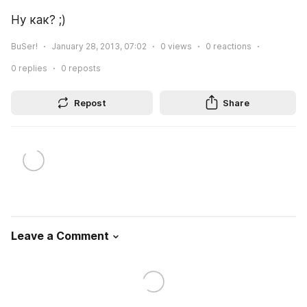
Ну как? ;)
BuSer!
January 28, 2013, 07:02
0
views
0
reactions
0
replies
0
reposts
Repost
Share
Leave a Comment