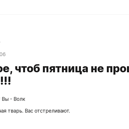
r
006
е, чтоб пятница не пр
!!
 Вы - Волк
чая тварь. Вас отстреливают.