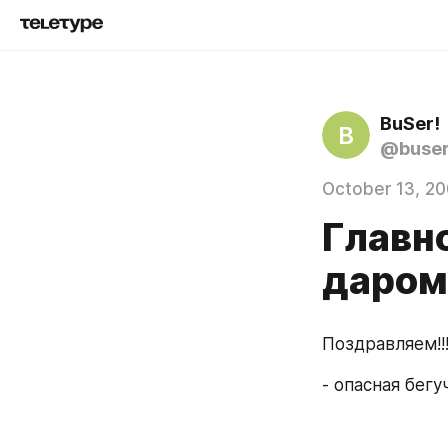
BuSer!
B
@buse
October 13, 2
Главно
даром!
Поздравляем!!!
- опасная бегу