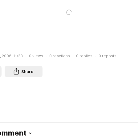
, 2006, 11:33
0
views
0
reactions
0
replies
0
reposts
Share
Comment