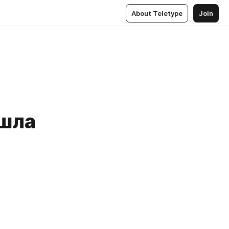
About Teletype
Join
ошла