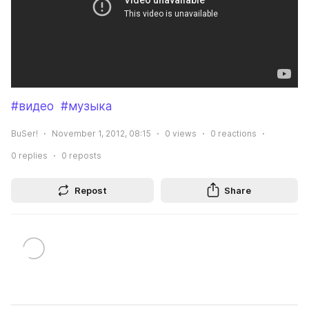
#видео
#музыка
BuSer!
November 1, 2012, 08:15
0
views
0
reactions
0
replies
0
reposts
Repost
Share