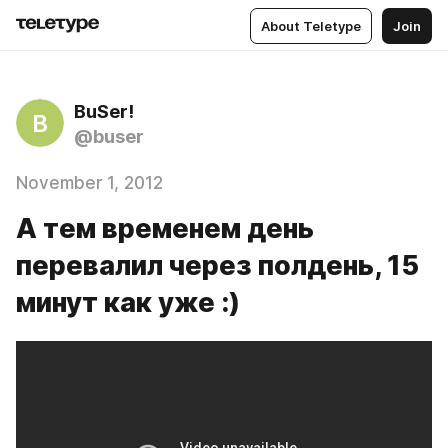
About Teletype
Join
BuSer!
B
@buser
November 1, 2012
А тем временем день
перевалил через полдень, 15
минут как уже :)