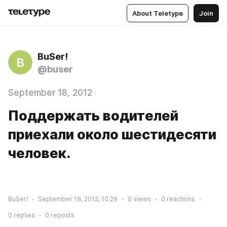
About Teletype
Join
BuSer!
B
@buser
September 18, 2012
Поддержать водителей
приехали около шестидесяти
человек.
BuSer!
September 18, 2012, 10:29
0
views
0
reactions
0
replies
0
reposts