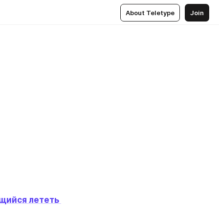
About Teletype
Join
щийся лететь 