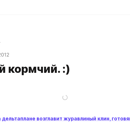
r
2012
 кормчий. :)
 дельтаплане возглавит журавлиный клин, готовя