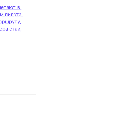
етают в 
м пилота 
ршруту, 
ра стаи, 