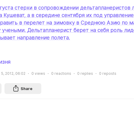
густа стерхи в сопровождении дельтапланеристов л
а Кушеват, а в середине сентября их под управление
равить в перелет на зимовку в Среднюю Азию по ма
 учеными. Дельтапланерист берет на себя роль лиде
ывает направление полета.
изня
5, 2012, 06:02
0
views
0
reactions
0
replies
0
reposts
Share