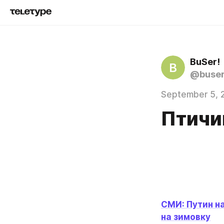
BuSer!
B
@buse
September 5, 
Птичий
СМИ: Путин на
на зимовку