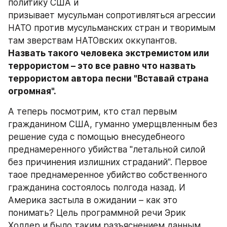
политику США и 
призывает мусульман сопротивляться агрессии 
НАТО против мусульманских стран и творимым 
там зверствам НАТОвских оккупантов. 
Назвать такого человека экстремистом или 
террористом – это все равно что назвать 
террористом автора песни "Вставай страна 
огромная".
А теперь посмотрим, кто стал первым 
гражданином США, гуманно умерщвленным без 
решение суда с помощью внесудебнеого 
преднамеренного убийства "летальной силой 
без причинения излишних страданий". Первое 
таое преднамеренное убийство собственного 
гражданина состоялось полгода назад. И 
Америка застыла в ожидании – как это 
понимать? Цель программной речи Эрик 
Холдер и было таким разъяснением,данным 