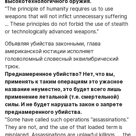
высокотехнологичного оружия. 
"The principle of humanity requires us to use 
weapons that will not inflict unnecessary suffering 
... These principles do not forbid the use of stealth 
or technologically advanced weapons."
Объявляя убийства законными, глава 
американской юстиции исполняет 
головоломный словесный эквилибрический 
трюк. 
Преднамеренное убийство? Нет, что вы, 
применять к таким операциям это ужасное 
название неуместно, это будет всего лишь 
применение летальной (т.е. смертельной) 
силы. И не будет нарушать закон о запрете 
преднамеренного убийства. 
"Some have called such operations “assassinations.” 
They are not, and the use of that loaded term is 
misplaced. Assassinations are unlawful killings. ... the 