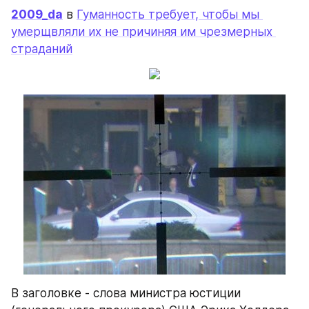
2009_da
 в 
Гуманность требует, чтобы мы 
умерщвляли их не причиняя им чрезмерных 
страданий
В заголовке - слова министра юстиции 