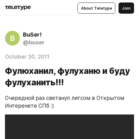
About Teletype
Join
BuSer!
B
@buser
October 30, 2011
Фулюханил, фулуханю и буду
фулуханить!!!
Очередной раз светанул литсом в Открытом 
Интеренете СПб :)