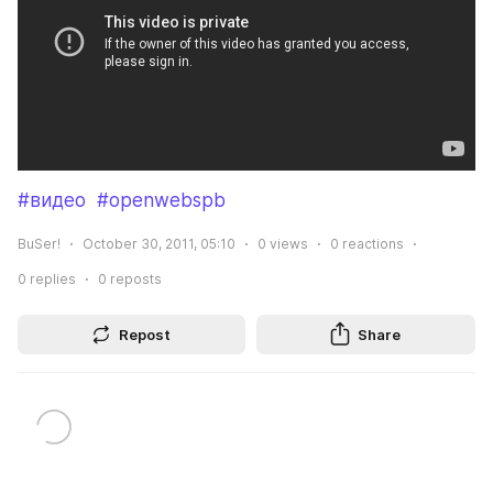
#видео
#openwebspb
BuSer!
October 30, 2011, 05:10
0
views
0
reactions
0
replies
0
reposts
Repost
Share