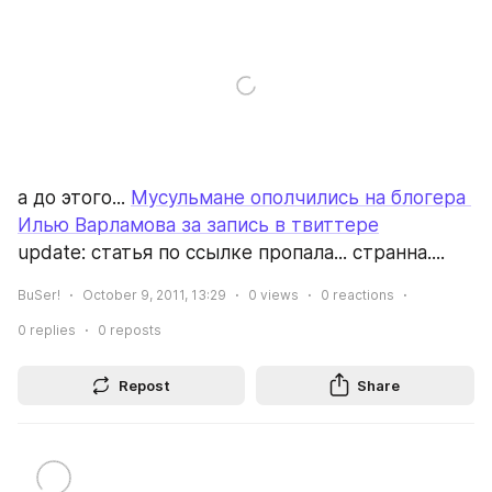
а до этого... 
Мусульмане ополчились на блогера 
Илью Варламова за запись в твиттере
update: статья по ссылке пропала... странна....
BuSer!
October 9, 2011, 13:29
0
views
0
reactions
0
replies
0
reposts
Repost
Share