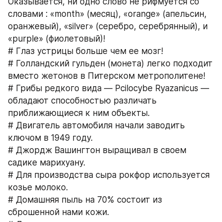
Оказывается, ни одно слово не рифмуется со 
словами : «month» (месяц), «orange» (апельсин, 
оранжевый), «silver» (серебро, серебрянный), и 
«purple» (фиолетовый)!
# Глаз устрицы больше чем ее мозг!
# Голландский гульден (монета) легко подходит 
вместо жетонов в Питерском метрополитене!
# Грибы редкого вида — Pcilocybe Ryazanicus — 
обладают способностью различать 
приближающиеся к ним объекты.
# Двигатель автомобиля начали заводить 
ключом в 1949 году.
# Джордж Вашингтон выращивал в своем 
садике марихуану.
# Для производства сыра рокфор используется 
козье молоко.
# Домашняя пыль на 70% состоит из 
сброшенной нами кожи.