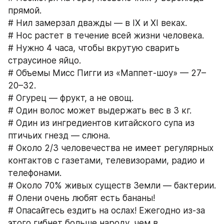
прямой.
# Нил замерзал дважды — в IХ и XI веках.
# Нос растет в течение всей жизни человека.
# Нужно 4 часа, чтобы вкрутую сварить 
страусиное яйцо.
# Объемы Мисс Пигги из «Маппет-шоу» — 27–
20–32.
# Огурец — фрукт, а не овощ.
# Один волос может выдержать вес в 3 кг.
# Один из ингредиентов китайского супа из 
птичьих гнезд — слюна.
# Около 2/3 человечества не имеет регулярных 
контактов с газетами, телевизорами, радио и 
телефонами.
# Около 70% живых существ Земли — бактерии.
# Олени очень любят есть бананы!
# Опасайтесь ездить на ослах! Ежегодно из-за 
этого гибнет больше народу, чем в 