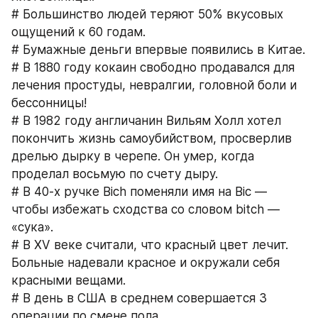
# Большинство людей теряют 50% вкусовых 
ощущений к 60 годам.
# Бумажные деньги впервые появились в Китае.
# В 1880 году кокаин свободно продавался для 
лечения простуды, невралгии, головной боли и 
бессонницы!
# В 1982 году англичанин Вильям Холл хотел 
покончить жизнь самоубийством, просверлив 
дрелью дырку в черепе. Он умер, когда 
проделал восьмую по счету дыру.
# В 40-х ручке Bich поменяли имя на Bic — 
чтобы избежать сходства со словом bitch — 
«сука».
# В XV веке считали, что красный цвет лечит. 
Больные надевали красное и окружали себя 
красными вещами.
# В день в США в среднем совершается 3 
операции по смене пола.