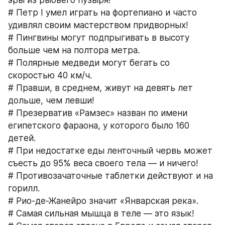
эры из рыбьего пузыря!
# Петр I умел играть на фортепиано и часто 
удивлял своим мастерством придворных!
# Пингвины могут подпрыгивать в высоту 
больше чем на полтора метра.
# Полярные медведи могут бегать со 
скоростью 40 км/ч.
# Правши, в среднем, живут на девять лет 
дольше, чем левши!
# Презерватив «Рамзес» назван по имени 
египетского фараона, у которого было 160 
детей.
# При недостатке еды ленточный червь может 
съесть до 95% веса своего тела — и ничего!
# Противозачаточные таблетки действуют и на 
горилл.
# Рио-де-Жанейро значит «Январская река».
# Самая сильная мышца в теле — это язык!