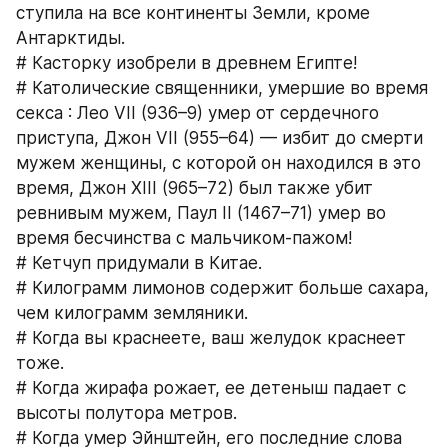
ступила на все континенты Земли, кроме 
Антарктиды.
# Касторку изобрели в древнем Египте!
# Католические священники, умершие во время 
секса : Лео VII (936–9) умер от сердечного 
приступа, Джон VII (955–64) — избит до смерти 
мужем женщины, с которой он находился в это 
время, Джон ХIII (965–72) был также убит 
ревнивым мужем, Паул II (1467–71) умер во 
время бесчинства с мальчиком-пажом!
# Кетчуп придумали в Китае.
# Килограмм лимонов содержит больше сахара, 
чем килограмм земляники.
# Когда вы краснеете, ваш желудок краснеет 
тоже.
# Когда жирафа рожает, ее детеныш падает с 
высоты полутора метров.
# Когда умер Эйнштейн, его последние слова 