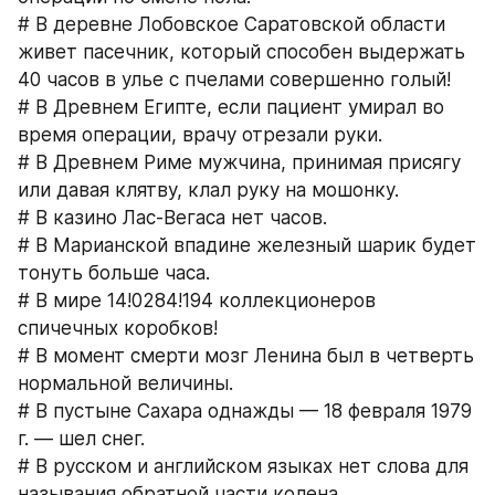
# В деревне Лобовское Саратовской области 
живет пасечник, который способен выдержать 
40 часов в улье с пчелами совершенно голый!
# В Древнем Египте, если пациент умирал во 
время операции, врачу отрезали руки.
# В Древнем Риме мужчина, принимая присягу 
или давая клятву, клал руку на мошонку.
# В казино Лас-Вегаса нет часов.
# В Марианской впадине железный шарик будет 
тонуть больше часа.
# В мире 14!0284!194 коллекционеров 
спичечных коробков!
# В момент смерти мозг Ленина был в четверть 
нормальной величины.
# В пустыне Сахара однажды — 18 февраля 1979 
г. — шел снег.
# В русском и английском языках нет слова для 
называния обратной части колена.