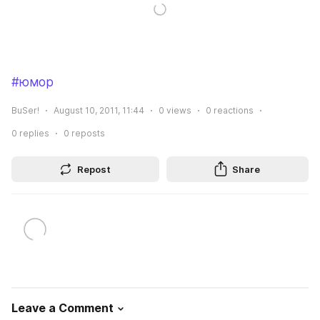
#юмор
BuSer!
August 10, 2011, 11:44
0
views
0
reactions
0
replies
0
reposts
Repost
Share
Leave a Comment