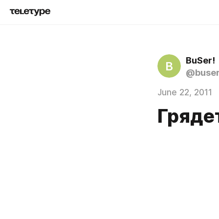
BuSer!
B
@buse
June 22, 2011
Гряде