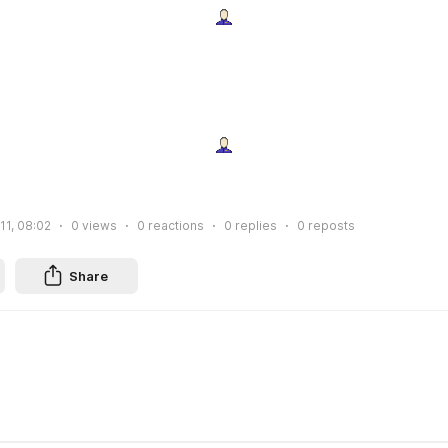
11, 08:02
0
views
0
reactions
0
replies
0
reposts
Share