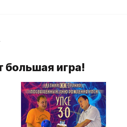
r
т большая игра!