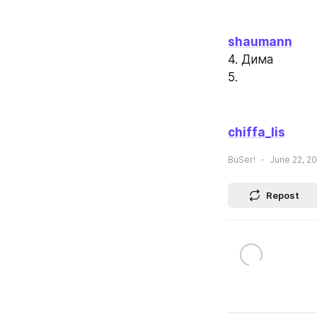
shaumann
4. Дима
5.
chiffa_lis
BuSer!
June 22, 20
Repost