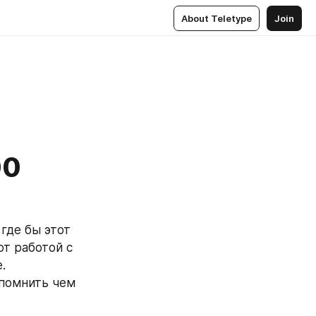
About Teletype
Join
00
где бы этот 
т работой с 
.
помнить чем 