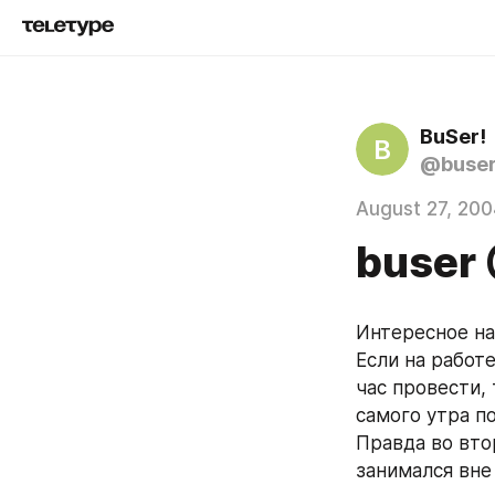
BuSer!
B
@buse
August 27, 200
buser
Интересное н
Если на работе
час провести, 
самого утра по
Правда во вто
занимался вне 