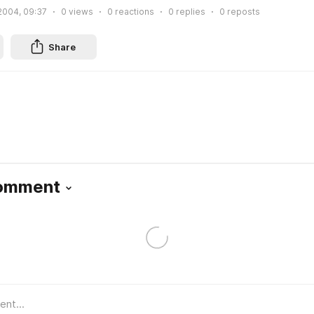
2004, 09:37
0
views
0
reactions
0
replies
0
reposts
Share
Comment