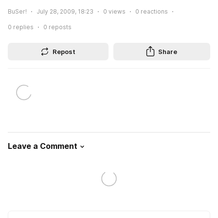
BuSer!
July 28, 2009, 18:23
0
views
0
reactions
0
replies
0
reposts
Repost
Share
Leave a Comment