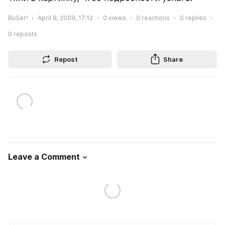
BuSer!
April 9, 2009, 17:12
0
views
0
reactions
0
replies
0
reposts
Repost
Share
Leave a Comment